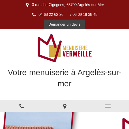
3 rue des Cigognes, 66700 Argelès-sur-Mer
04 68 22 62 26
/ 06 09 18 38 48
Demander un devis
Votre menuiserie à Argelès-sur-
mer
Menuiserie à Argelès-sur-Mer