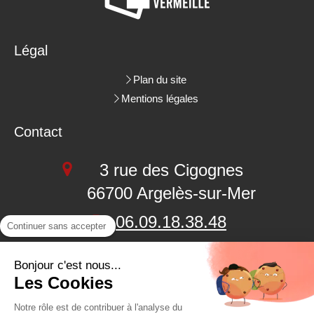
Légal
Plan du site
Mentions légales
Contact
3 rue des Cigognes
66700
Argelès-sur-Mer
06.09.18.38.48
Continuer sans accepter
04.68.22.62.26
Bonjour c'est nous...
Les Cookies
Demander un devis
Notre rôle est de contribuer à l'analyse du