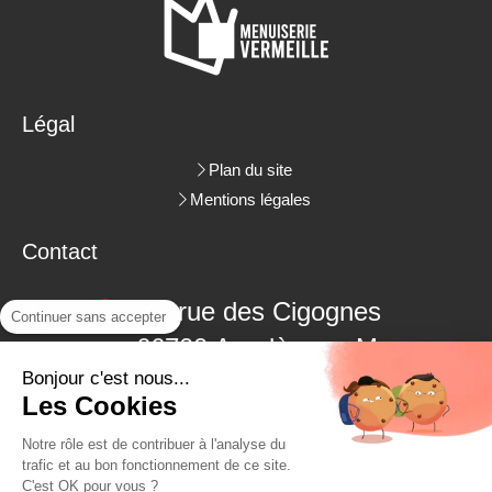
Légal
Plan du site
Mentions légales
Contact
3 rue des Cigognes
Continuer sans accepter
66700
Argelès-sur-Mer
Bonjour c'est nous...
06.09.18.38.48
Les Cookies
04.68.22.62.26
Notre rôle est de contribuer à l'analyse du
trafic et au bon fonctionnement de ce site.
C'est OK pour vous ?