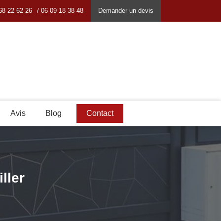
68 22 62 26
/ 06 09 18 38 48
Demander un devis
Avis
Blog
Contact
ller