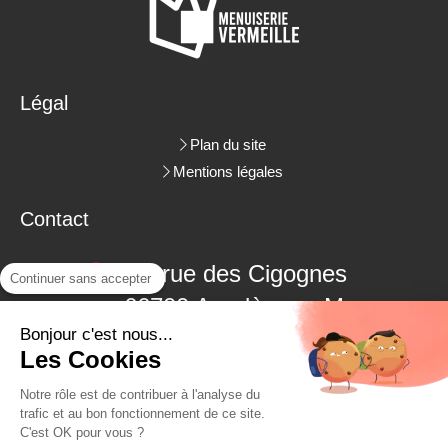
Légal
Plan du site
Mentions légales
Contact
3 rue des Cigognes
Continuer sans accepter
66700
Argelès-sur-Mer
Bonjour c'est nous...
06.09.18.38.48
Les Cookies
04.68.22.62.26
Notre rôle est de contribuer à l'analyse du
trafic et au bon fonctionnement de ce site.
C'est OK pour vous ?