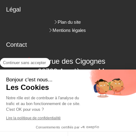
Légal
Plan du site
Mentions légales
Contact
3 rue des Cigognes
Continuer sans accepter
66700
Argelès-sur-Mer
Bonjour c'est nous...
06.09.18.38.48
Les Cookies
04.68.22.62.26
Notre rôle est de contribuer à l'analyse du
trafic et au bon fonctionnement de ce site.
C'est OK pour vous ?
Demander un devis
Lire la politique de confidentialité
Consentements certifiés par