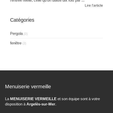
l'entrée réelle, celle qu'on utilise dix fois par ...
Lire l'article
Catégories
Pergola
(2)
fenêtre
(3)
Menuiserie vermeille
La
MENUISERIE VERMEILLE
et son équipe sont à votre
disposition à
Argelès-sur-Mer
.