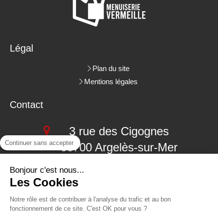
Légal
Plan du site
Mentions légales
Contact
3 rue des Cigognes
Continuer sans accepter
66700
Argelès-sur-Mer
06.09.18.38.48
Bonjour c'est nous...
Les Cookies
04.68.22.62.26
Notre rôle est de contribuer à l'analyse du trafic et au bon
fonctionnement de ce site. C'est OK pour vous ?
Demander un devis