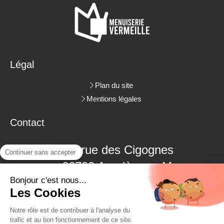
Légal
Plan du site
Mentions légales
Contact
3 rue des Cigognes
Continuer sans accepter
66700
Argelès-sur-Mer
Bonjour c'est nous...
06.09.18.38.48
Les Cookies
04.68.22.62.26
Notre rôle est de contribuer à l'analyse du
trafic et au bon fonctionnement de ce site.