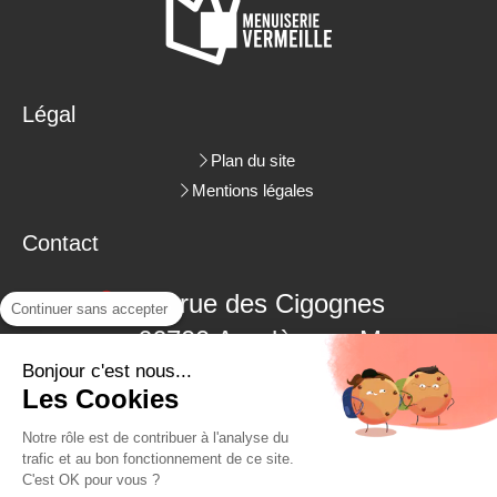
Légal
Plan du site
Mentions légales
Contact
3 rue des Cigognes
Continuer sans accepter
66700
Argelès-sur-Mer
Bonjour c'est nous...
06.09.18.38.48
Les Cookies
04.68.22.62.26
Notre rôle est de contribuer à l'analyse du
trafic et au bon fonctionnement de ce site.
C'est OK pour vous ?