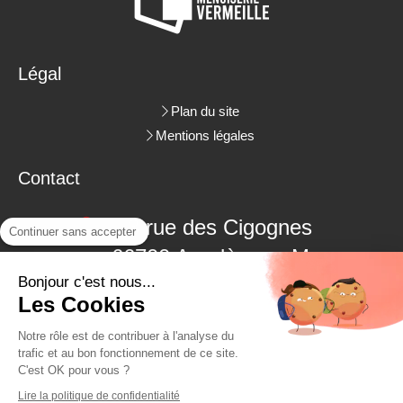
Légal
Plan du site
Mentions légales
Contact
3 rue des Cigognes
Continuer sans accepter
66700
Argelès-sur-Mer
Bonjour c'est nous...
06.09.18.38.48
Les Cookies
04.68.22.62.26
Notre rôle est de contribuer à l'analyse du
trafic et au bon fonctionnement de ce site.
C'est OK pour vous ?
Demander un devis
Lire la politique de confidentialité