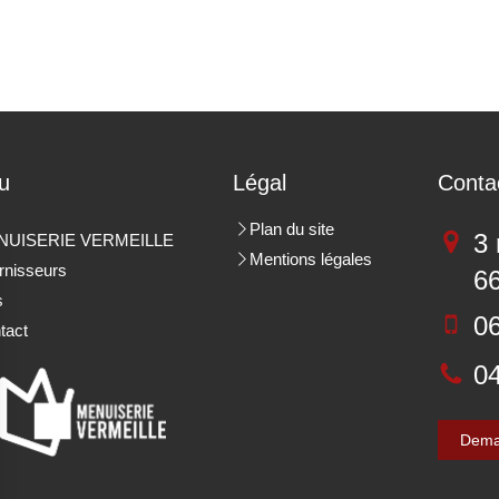
u
Légal
Conta
Plan du site
3 
NUISERIE VERMEILLE
Mentions légales
rnisseurs
6
s
06
tact
04
Dema