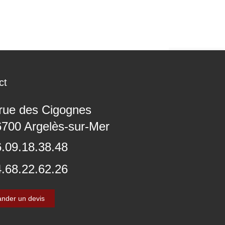
ct
rue des Cigognes
6700
Argelès-sur-Mer
.09.18.38.48
.68.22.62.26
nder un devis