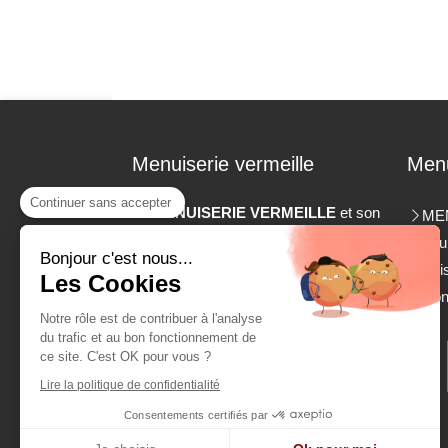
Menuiserie vermeille
Men
Continuer sans accepter
La
MENUISERIE VERMEILLE
et son
ME
équipe sont à votre disposition à
Fou
Argelès-sur-Mer
.
Bonjour c'est nous...
Avi
Les Cookies
Con
¨Aménagement de dressing,
Notre rôle est de contribuer à l'analyse
menuiserie intérieure, menuiserie
du trafic et au bon fonctionnement de
extérieure ou installation de
ce site. C'est OK pour vous ?
volets...Les travaux de
menuiserie
Lire la politique de confidentialité
n'ont aucun secrets pour nous !
Consentements certifiés par
©2024 MENUISERIE VERMEILLE