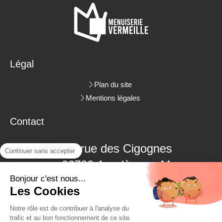
Légal
Plan du site
Mentions légales
Contact
3 rue des Cigognes
Continuer sans accepter
66700
Argelès-sur-Mer
Bonjour c'est nous...
06.09.18.38.48
Les Cookies
04.68.22.62.26
Notre rôle est de contribuer à l'analyse du
trafic et au bon fonctionnement de ce site.