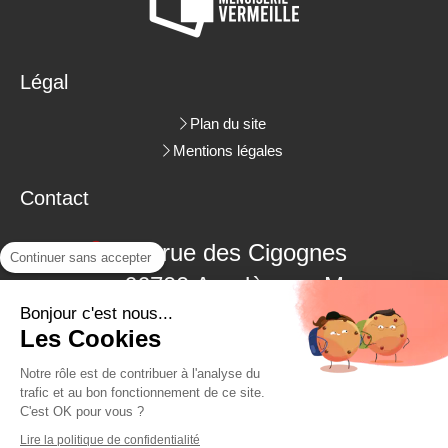
Légal
Plan du site
Mentions légales
Contact
3 rue des Cigognes
Continuer sans accepter
66700
Argelès-sur-Mer
Bonjour c'est nous...
06.09.18.38.48
Les Cookies
04.68.22.62.26
Notre rôle est de contribuer à l'analyse du
trafic et au bon fonctionnement de ce site.
C'est OK pour vous ?
Demander un devis
Lire la politique de confidentialité