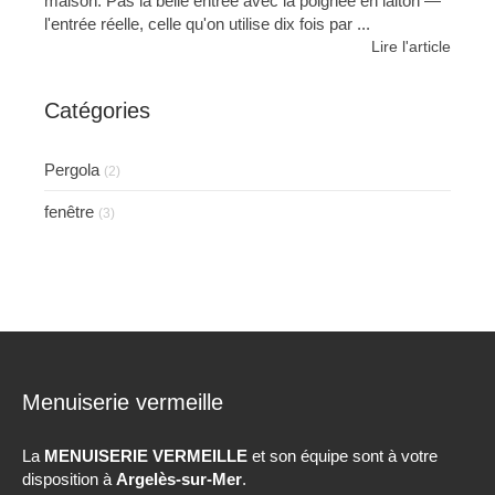
maison. Pas la belle entrée avec la poignée en laiton —
l'entrée réelle, celle qu'on utilise dix fois par ...
Lire l'article
Catégories
Pergola
(2)
fenêtre
(3)
Menuiserie vermeille
La
MENUISERIE VERMEILLE
et son équipe sont à votre
disposition à
Argelès-sur-Mer
.