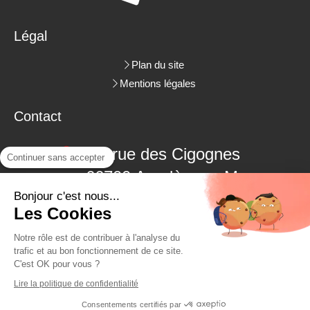
Légal
Plan du site
Mentions légales
Contact
3 rue des Cigognes
Continuer sans accepter
66700
Argelès-sur-Mer
Bonjour c'est nous...
06.09.18.38.48
Les Cookies
04.68.22.62.26
Notre rôle est de contribuer à l'analyse du
trafic et au bon fonctionnement de ce site.
C'est OK pour vous ?
Demander un devis
Lire la politique de confidentialité
Consentements certifiés par