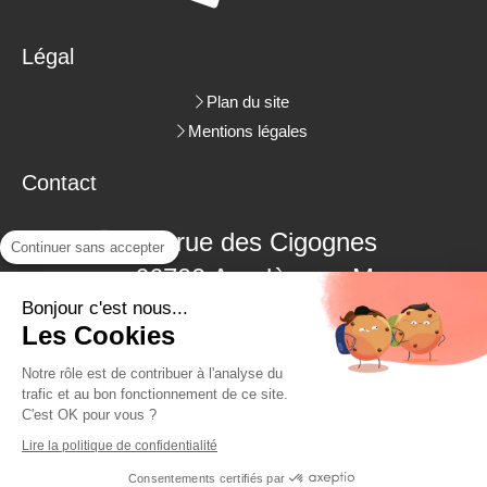
Légal
Plan du site
Mentions légales
Contact
3 rue des Cigognes
Continuer sans accepter
66700
Argelès-sur-Mer
Bonjour c'est nous...
06.09.18.38.48
Les Cookies
04.68.22.62.26
Notre rôle est de contribuer à l'analyse du
trafic et au bon fonctionnement de ce site.
C'est OK pour vous ?
Demander un devis
Lire la politique de confidentialité
Consentements certifiés par