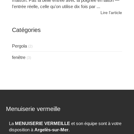
maison. Pas la belle entrée avec la poignée en laiton —
l'entrée réelle, celle qu'on utilise dix fois par ...
Lire l'article
Catégories
Pergola
(2)
fenêtre
(3)
Menuiserie vermeille
La
MENUISERIE VERMEILLE
et son équipe sont à votre
disposition à
Argelès-sur-Mer
.