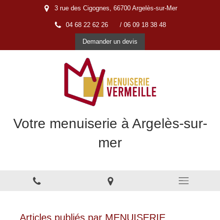
3 rue des Cigognes, 66700 Argelès-sur-Mer
04 68 22 62 26
/ 06 09 18 38 48
Demander un devis
Votre menuiserie à Argelès-sur-
mer
Menuiserie à Argelès-sur-Mer
Articles publiés par MENUISERIE