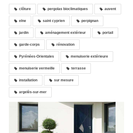
clôture
pergolas bioclimatiques
auvent
elne
saint cyprien
perpignan
jardin
aménagement extérieur
portail
garde-corps
rénovation
Pyrénées-Orientales
menuiserie extérieure
menuiserie vermeille
terrasse
installation
sur mesure
argelès-sur-mer